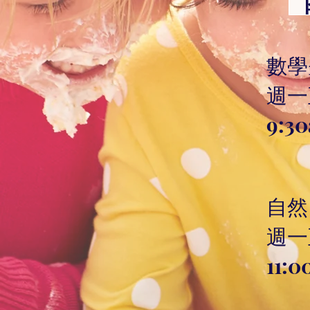
數學
週一
​9:3
自然
週一
​11: