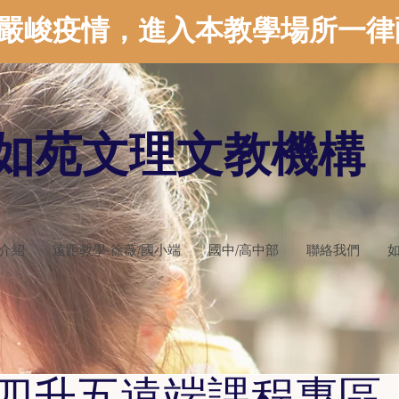
嚴峻疫情，進入本教學場所一律
如苑文理文教機構
介紹
遠距教學-徐薇/國小端
國中/高中部
聯絡我們
如
四升五遠端課程專區