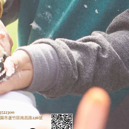
522300
桃園市蘆竹區南昌路226號