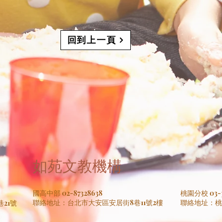
回到上一頁
如苑文教機構
國高中部 02-87328638
桃園分校 03-3
聯絡地址：台北市大安區安居街8巷11號2樓
​聯絡地址：
21號